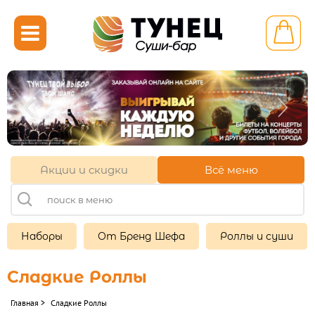

Калининград ул. Фрунзе
6в
+7 (921) 090-58-88
с 22.00 до 11.00
Акции и скидки
Всё меню
Другой ресторан
Личный кабинет
Франшиза
Наборы
От Бренд Шефа
Роллы и суши
Сладкие Роллы
НАБОРЫ

Главная
>
Сладкие Роллы
ГОРЯЧИЕ НАБОРЫ