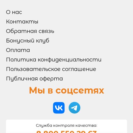
ХОЛОДНЫЕ НАБОРЫ
ОТ БРЕНД ШЕФА
МИКС НАБОРЫ
О нас
Контакты
РОЛЛЫ И СУШИ

Обратная связь
СУШИ
Бонусный клуб
РОЛЛЫ БЕЗ РИСА
ВОК
ЗАПЕЧЕННЫЕ РОЛЛЫ
Оплата
ХОЛОДНЫЕ РОЛЛЫ
Политика конфиденциальности
ПИЦЦА
Пользовательское соглашение
Публичная оферта
Мы в соцсетях
САЛАТЫ И ГОРЯЧЕЕ
НАПИТКИ
Служба контроля качества:
ТОППИНГИ