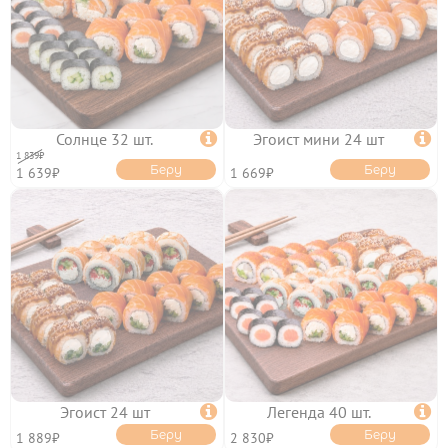
ФРАНШИЗА
КЭШБЭК
ПОЛИТИКА
КОНФИДЕНЦИАЛЬНОСТИ
ПОЛЬЗОВАТЕЛЬСКОЕ
СОГЛАШЕНИЕ
ПУБЛИЧНАЯ ОФЕРТА
Солнце 32 шт.

Эгоист мини 24 шт

1 839₽
Беру
Беру
1 639₽
1 669₽
Эгоист 24 шт

Легенда 40 шт.

Беру
Беру
1 889₽
2 830₽