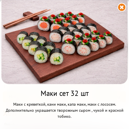


Калининград ул. Фрунзе
6в
+7 (921) 090-58-88
с 22.00 до 11.00
Акции и скидки
Всё меню
Другой ресторан
Личный кабинет
Маки сет 32 шт
Франшиза
Наборы
От Бренд Шефа
Роллы и суши
Маки с креветкой, кани маки, капа маки, маки с лососем.
Дополнительно украшается творожным сыром , чукой и красной
Холодные наборы
НАБОРЫ

тобико.
Главная
>
Наборы
>
Холодные наборы
>
Холодные наборы
ГОРЯЧИЕ НАБОРЫ