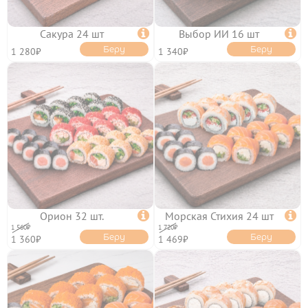
Сакура 24 шт

Выбор ИИ 16 шт

Беру
Беру
1 280₽
1 340₽
ОТЗЫВЫ
КОНТАКТЫ
ЛИЧНЫЙ КАБИНЕТ
АКЦИИ
Орион 32 шт.

Морская Стихия 24 шт

1 560₽
1 720₽
Беру
Беру
1 360₽
1 469₽
ИНФОРМАЦИЯ

УСЛОВИЯ ДОСТАВКИ
ОПЛАТА