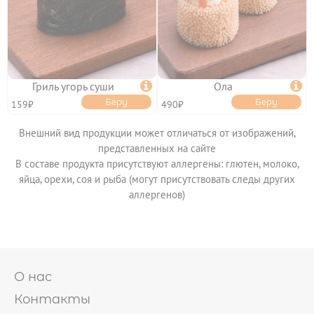
ОПЛАТА
ФРАНШИЗА
КЭШБЭК
ПОЛИТИКА
КОНФИДЕНЦИАЛЬНОСТИ
ПОЛЬЗОВАТЕЛЬСКОЕ
СОГЛАШЕНИЕ
Гриль угорь суши

Ола

ПУБЛИЧНАЯ ОФЕРТА
Беру
Беру
159₽
490₽
Внешний вид продукции может отличаться от изображений,
представленных на сайте
В составе продукта присутствуют аллергены: глютен, молоко,
яйца, орехи, соя и рыба (могут присутствовать следы других
аллергенов)
О нас
Контакты