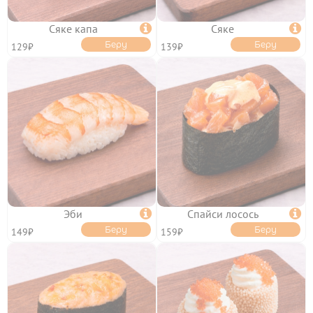
ТОППИНГИ
Сяке капа

Сяке

Беру
Беру
129₽
139₽
ОТЗЫВЫ
КОНТАКТЫ
ЛИЧНЫЙ КАБИНЕТ
Эби

Спайси лосось

АКЦИИ
Беру
Беру
149₽
159₽
ИНФОРМАЦИЯ

УСЛОВИЯ ДОСТАВКИ